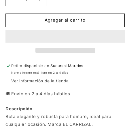
Reducir
Aumentar
cantidad
cantidad
para
para
Botas
Botas
Agregar al carrito
El
El
Carrizal
Carrizal
Caballero
Caballero
Pata
Pata
Ave
Ave
Negra
Negra
Retiro disponible en
Sucursal Morelos
Normalmente está listo en 2 a 4 días
Ver información de la tienda
🚚 Envío en 2 a 4 días hábiles
Descripción
Bota elegante y robusta para hombre, ideal para
cualquier ocasión. Marca EL CARRIZAL.