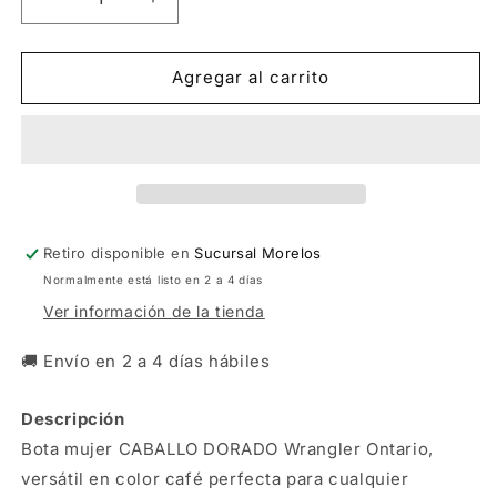
Reducir
Aumentar
cantidad
cantidad
para
para
Dam
Dam
Agregar al carrito
Bot
Bot
Caballo
Caballo
Dorado
Dorado
Crazy
Crazy
Cafe
Cafe
Retiro disponible en
Sucursal Morelos
Normalmente está listo en 2 a 4 días
Ver información de la tienda
🚚 Envío en 2 a 4 días hábiles
Descripción
Bota mujer CABALLO DORADO Wrangler Ontario,
versátil en color café perfecta para cualquier