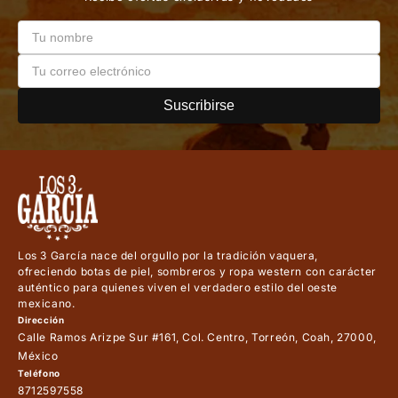
Suscribirse
Los 3 García nace del orgullo por la tradición vaquera,
ofreciendo botas de piel, sombreros y ropa western con carácter
auténtico para quienes viven el verdadero estilo del oeste
mexicano.
Dirección
Calle Ramos Arizpe Sur #161, Col. Centro, Torreón, Coah, 27000,
México
Teléfono
8712597558