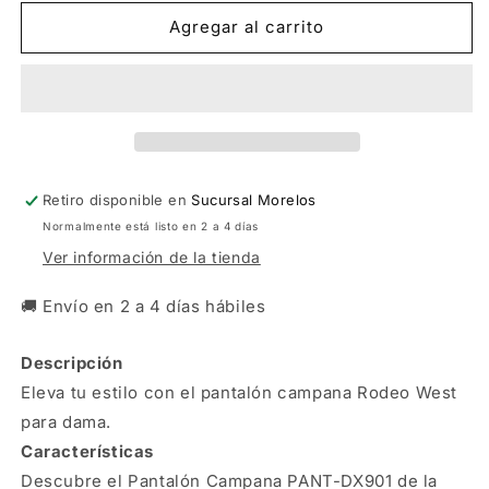
para
para
Pantalón
Pantalón
Agregar al carrito
campana
campana
Rodeo
Rodeo
West
West
Mujer
Mujer
Mezclilla
Mezclilla
Retiro disponible en
Sucursal Morelos
Normalmente está listo en 2 a 4 días
Ver información de la tienda
🚚 Envío en 2 a 4 días hábiles
Descripción
Eleva tu estilo con el pantalón campana Rodeo West
para dama.
Características
Descubre el Pantalón Campana PANT-DX901 de la