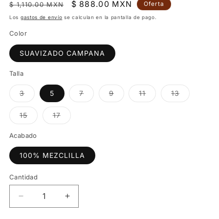
Precio
Precio
$ 888.00 MXN
Oferta
$ 1,110.00 MXN
habitual
de
Los
gastos de envío
se calculan en la pantalla de pago.
oferta
Color
SUAVIZADO CAMPANA
Talla
Variante
Variante
Variante
Variante
Variante
3
5
7
9
11
13
agotada
agotada
agotada
agotada
agotada
o
o
o
o
o
no
no
no
no
no
Variante
Variante
15
17
disponible
disponible
disponible
disponible
disponible
agotada
agotada
o
o
no
no
Acabado
disponible
disponible
100% MEZCLILLA
Cantidad
Reducir
Aumentar
cantidad
cantidad